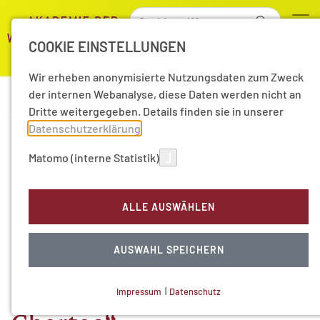
COOKIE EINSTELLUNGEN
Wir erheben anonymisierte Nutzungsdaten zum Zweck
der internen Webanalyse, diese Daten werden nicht an
Dritte weitergegeben. Details finden sie in unserer
18.03.2024
|
Aktuelle Nachrichten
Datenschutzerklärung
.
„Wissenschaft als
Matomo (interne Statistik)
Kompass“: Podcast-Folge
ALLE AUSWÄHLEN
zum
Langzeitforschungsprojek
AUSWAHL SPEICHERN
„Formulae – Litterae –
Impressum
|
Datenschutz
NOTWENDIGE COOKIES