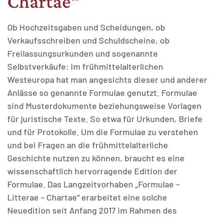
Chartae“
Technisch notwendig.
Ob Hochzeitsgaben und Scheidungen, ob
Verkaufsschreiben und Schuldscheine, ob
Freilassungsurkunden und sogenannte
Selbstverkäufe: Im frühmittelalterlichen
MATOMO (INTERNE STATISTIK)
Westeuropa hat man angesichts dieser und anderer
Statistik Cookies erfassen Informationen anonym.
Anlässe so genannte Formulae genutzt. Formulae
Diese Informationen helfen uns zu verstehen, wie
sind Musterdokumente beziehungsweise Vorlagen
unsere Besucher unsere Website nutzen.
für juristische Texte. So etwa für Urkunden, Briefe
Matomo
und für Protokolle. Um die Formulae zu verstehen
und bei Fragen an die frühmittelalterliche
Geschichte nutzen zu können, braucht es eine
wissenschaftlich hervorragende Edition der
Formulae. Das Langzeitvorhaben „Formulae –
Litterae – Chartae“ erarbeitet eine solche
Neuedition seit Anfang 2017 im Rahmen des