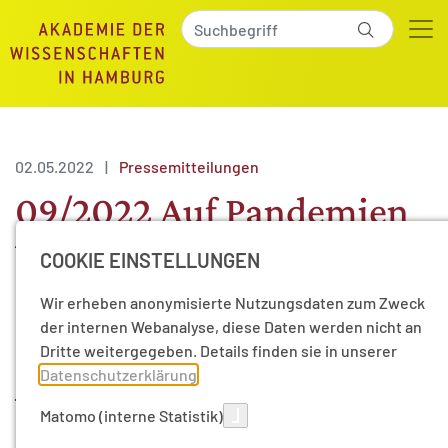
02.05.2022
|
Pressemitteilungen
09/2022 Auf Pandemien
besser vorbereitet sein
COOKIE EINSTELLUNGEN
durch effektivere
Wir erheben anonymisierte Nutzungsdaten zum Zweck
der internen Webanalyse, diese Daten werden nicht an
Infrastrukturen und
Dritte weitergegeben. Details finden sie in unserer
Datenschutzerklärung
.
vertrauensbildende
Matomo (interne Statistik)