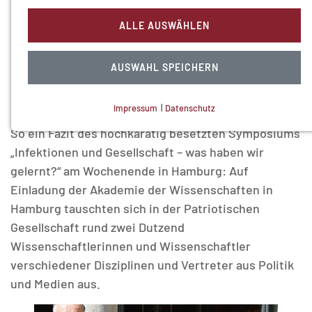
Kommunikation
ALLE AUSWÄHLEN
Nach der Pandemie ist vor der Pandemie. Um die
nächste Pandemie besser zu bewältigen, gelte es,
AUSWAHL SPEICHERN
insbesondere Infrastrukturen für ein effektiveres
Datenmanagement und eine schnelle
Impressum
|
Datenschutz
Impfstoffproduktion wie -verteilung zu entwickeln.
NOTWENDIGE COOKIES
So ein Fazit des hochkarätig besetzten Symposiums
Technisch notwendig.
„Infektionen und Gesellschaft – was haben wir
gelernt?“ am Wochenende in Hamburg: Auf
Einladung der Akademie der Wissenschaften in
Hamburg tauschten sich in der Patriotischen
Gesellschaft rund zwei Dutzend
MATOMO (INTERNE STATISTIK)
Wissenschaftlerinnen und Wissenschaftler
Statistik Cookies erfassen Informationen anonym.
verschiedener Disziplinen und Vertreter aus Politik
Diese Informationen helfen uns zu verstehen, wie
und Medien aus.
unsere Besucher unsere Website nutzen.