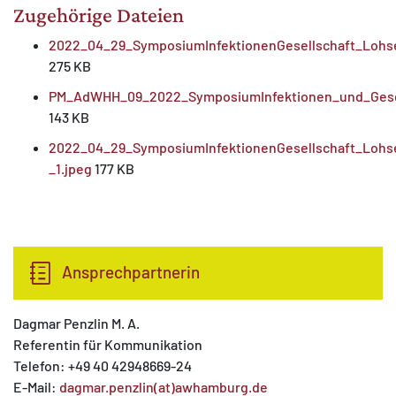
Zugehörige Dateien
2022_04_29_SymposiumInfektionenGesellschaft_Lohs
275 KB
PM_AdWHH_09_2022_SymposiumInfektionen_und_Gese
143 KB
2022_04_29_SymposiumInfektionenGesellschaft_Lohs
_1.jpeg
177 KB
Ansprechpartnerin
Dagmar Penzlin M. A.
Referentin für Kommunikation
Telefon: +49 40 42948669-24
E-Mail:
dagmar.penzlin(at)awhamburg.de