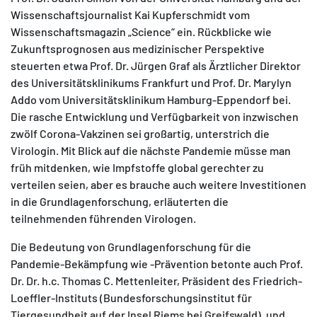
Wissenschaftsjournalist Kai Kupferschmidt vom
Wissenschaftsmagazin „Science“ ein. Rückblicke wie
Zukunftsprognosen aus medizinischer Perspektive
steuerten etwa Prof. Dr. Jürgen Graf als Ärztlicher Direktor
des Universitätsklinikums Frankfurt und Prof. Dr. Marylyn
Addo vom Universitätsklinikum Hamburg-Eppendorf bei.
Die rasche Entwicklung und Verfügbarkeit von inzwischen
zwölf Corona-Vakzinen sei großartig, unterstrich die
Virologin. Mit Blick auf die nächste Pandemie müsse man
früh mitdenken, wie Impfstoffe global gerechter zu
verteilen seien, aber es brauche auch weitere Investitionen
in die Grundlagenforschung, erläuterten die
teilnehmenden führenden Virologen.
Die Bedeutung von Grundlagenforschung für die
Pandemie-Bekämpfung wie -Prävention betonte auch Prof.
Dr. Dr. h.c. Thomas C. Mettenleiter, Präsident des Friedrich-
Loeffler-Instituts (Bundesforschungsinstitut für
Tiergesundheit auf der Insel Riems bei Greifswald), und