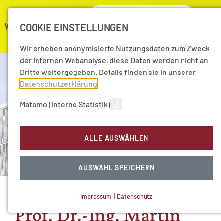
COOKIE EINSTELLUNGEN
Wir erheben anonymisierte Nutzungsdaten zum Zweck
der internen Webanalyse, diese Daten werden nicht an
Dritte weitergegeben. Details finden sie in unserer
Datenschutzerklärung
.
Matomo (interne Statistik)
ALLE AUSWÄHLEN
AUSWAHL SPEICHERN
Impressum
|
Datenschutz
NOTWENDIGE COOKIES
Prof. Dr.-Ing. Martin
Technisch notwendig.