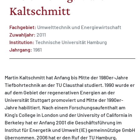
Kaltschmitt
Fachgebiet:
Umwelttechnik und Energiewirtschaft
Zuwahljahr:
2011
MATOMO (INTERNE STATISTIK)
Institution:
Technische Universität Hamburg
Jahrgang:
1961
Statistik Cookies erfassen Informationen anonym.
Diese Informationen helfen uns zu verstehen, wie
unsere Besucher unsere Website nutzen.
Martin Kaltschmitt hat Anfang bis Mitte der 1980er-Jahre
Matomo
Tiefbohrtechnik an der TU Clausthal studiert. 1990 wurde er
auf dem Gebiet der regenerativen Energien an der
Universität Stuttgart promoviert und Mitte der 1990er-
Jahre habilitiert. Nach einem Forschungsaufenthalt am
King's College in London und der University of California in
Berkeley hat er Anfang 2001 die Geschäftsführung im
Institut für Energetik und Umwelt (IE) gemeinnützige GmbH
übernommen. 2006 hat er den Ruf der TU Hamburg,