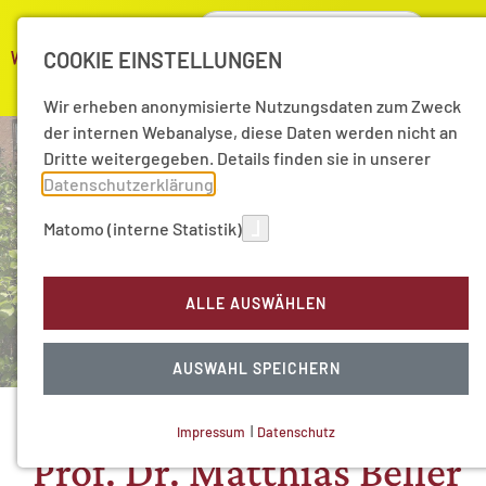
COOKIE EINSTELLUNGEN
Wir erheben anonymisierte Nutzungsdaten zum Zweck
der internen Webanalyse, diese Daten werden nicht an
Dritte weitergegeben. Details finden sie in unserer
Datenschutzerklärung
.
Matomo (interne Statistik)
ALLE AUSWÄHLEN
AUSWAHL SPEICHERN
Impressum
|
Datenschutz
NOTWENDIGE COOKIES
Prof. Dr. Matthias Beller
Technisch notwendig.