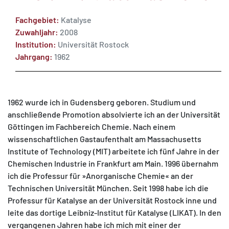
Fachgebiet:
Katalyse
Zuwahljahr:
2008
Institution:
Universität Rostock
Jahrgang:
1962
MATOMO (INTERNE STATISTIK)
Statistik Cookies erfassen Informationen anonym.
Diese Informationen helfen uns zu verstehen, wie
1962 wurde ich in Gudensberg geboren. Studium und
unsere Besucher unsere Website nutzen.
anschließende Promotion absolvierte ich an der Universität
Göttingen im Fachbereich Chemie. Nach einem
Matomo
wissenschaftlichen Gastaufenthalt am Massachusetts
Institute of Technology (MIT) arbeitete ich fünf Jahre in der
Chemischen Industrie in Frankfurt am Main. 1996 übernahm
ich die Professur für »Anorganische Chemie« an der
Technischen Universität München. Seit 1998 habe ich die
Professur für Katalyse an der Universität Rostock inne und
leite das dortige Leibniz-Institut für Katalyse (LIKAT). In den
vergangenen Jahren habe ich mich mit einer der