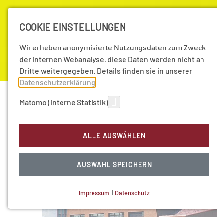
COOKIE EINSTELLUNGEN
Wir erheben anonymisierte Nutzungsdaten zum Zweck
der internen Webanalyse, diese Daten werden nicht an
Dritte weitergegeben. Details finden sie in unserer
Datenschutzerklärung
.
Akademie
Forschung
Aktuell
Matomo (interne Statistik)
Akademie
Mitglieder
Entpflichtete Ordentliche
ALLE AUSWÄHLEN
AUSWAHL SPEICHERN
Impressum
|
Datenschutz
NOTWENDIGE COOKIES
Technisch notwendig.