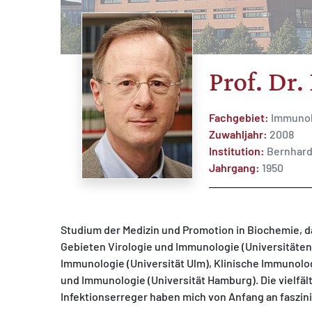
Prof. Dr.
MATOMO (INTERNE STATISTIK)
Statistik Cookies erfassen Informationen anonym.
Fachgebiet:
Immunol
Diese Informationen helfen uns zu verstehen, wie
Zuwahljahr:
2008
unsere Besucher unsere Website nutzen.
Institution:
Bernhard
Jahrgang:
1950
Matomo
Studium der Medizin und Promotion in Biochemie, 
Gebieten Virologie und Immunologie (Universitäten
Immunologie (Universität Ulm), Klinische Immunolog
und Immunologie (Universität Hamburg). Die vielfä
Infektionserreger haben mich von Anfang an faszini