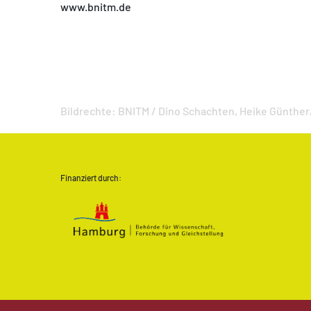
www.bnitm.de
Bildrechte:
BNITM / Dino Schachten,
Heike Günthe
Finanziert durch: