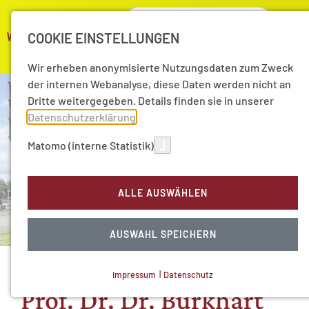
COOKIE EINSTELLUNGEN
Wir erheben anonymisierte Nutzungsdaten zum Zweck
der internen Webanalyse, diese Daten werden nicht an
Dritte weitergegeben. Details finden sie in unserer
Datenschutzerklärung
.
Matomo (interne Statistik)
ALLE AUSWÄHLEN
AUSWAHL SPEICHERN
Impressum
|
Datenschutz
NOTWENDIGE COOKIES
Prof. Dr. Dr. Burkhart
Technisch notwendig.