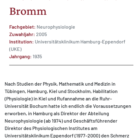
Bromm
Fachgebiet:
Neurophysiologie
Zuwahljahr:
2005
MATOMO (INTERNE STATISTIK)
Institution:
Universitätsklinikum Hamburg-Eppendorf
(UKE)
Statistik Cookies erfassen Informationen anonym.
Jahrgang:
1935
Diese Informationen helfen uns zu verstehen, wie
unsere Besucher unsere Website nutzen.
Matomo
Nach Studien der Physik, Mathematik und Medizin in
Tübingen, Hamburg, Kiel und Stockholm, Habilitation
(Physiologie) in Kiel und Rufannahme an die Ruhr-
Universität Bochum hatte ich endlich die Voraussetzungen
erworben, in Hamburg als Direktor der Abteilung
Neurophysiologie (ab 1974) und Geschäftsführender
Direktor des Physiologischen Institutes am
Universitätsklinikum Eppendorf (1977–2000) den Schmerz