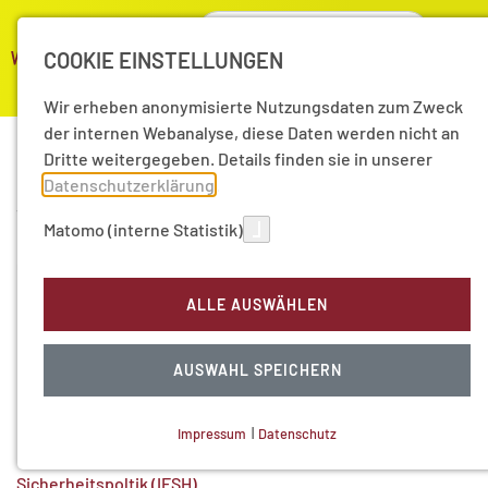
COOKIE EINSTELLUNGEN
Wir erheben anonymisierte Nutzungsdaten zum Zweck
der internen Webanalyse, diese Daten werden nicht an
Dritte weitergegeben. Details finden sie in unserer
Datenschutzerklärung
.
Freiheitskämpfer - Warlords
10
Matomo (interne Statistik)
Okt
- Terroristen ? Der
08
Afghanistankrieg zwischen
ALLE AUSWÄHLEN
Politik und Wissenschaft
AUSWAHL SPEICHERN
In Kooperation mit der
Arbeitgemeinschaft
Kriegsursachenforschung der Universität Hamburg (AKUF)
Impressum
|
Datenschutz
NOTWENDIGE COOKIES
und dem
Institut für Friedensforschung und
Sicherheitspoltik (IFSH)
.
Technisch notwendig.