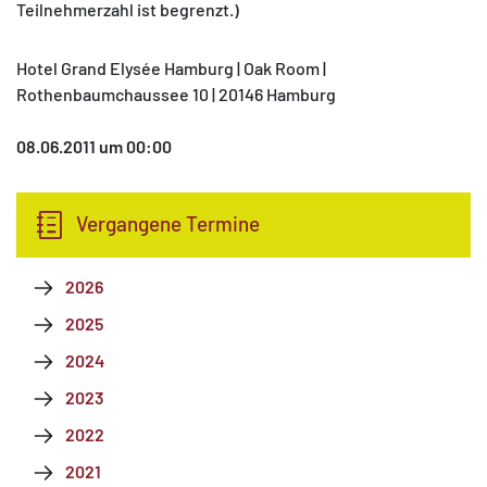
Teilnehmerzahl ist begrenzt.)
Hotel Grand Elysée Hamburg | Oak Room |
Rothenbaumchaussee 10 | 20146 Hamburg
MATOMO (INTERNE STATISTIK)
08.06.2011 um 00:00
Statistik Cookies erfassen Informationen anonym.
Diese Informationen helfen uns zu verstehen, wie
Vergangene Termine
unsere Besucher unsere Website nutzen.
Matomo
2026
2025
2024
2023
2022
2021