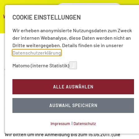
COOKIE EINSTELLUNGEN
Wir erheben anonymisierte Nutzungsdaten zum Zweck
der internen Webanalyse, diese Daten werden nicht an
Dritte weitergegeben. Details finden sie in unserer
Datenschutzerklärung
.
Strukturen der klinischen
08
Matomo (interne Statistik)
Jun
Infektiologie in Deutschland
11
ALLE AUSWÄHLEN
Die Arbeitsgruppe „Infektionen und Gesellschaft“ der
Hamburger Akademie der Wissenschaften veranstaltet
AUSWAHL SPEICHERN
diesen Workshop unter dem Vorsitz von Prof. Dr. Ansgar W.
Lohse und Prof. Dr. Werner Solbach. Detaillierte Programm-
Informationen finden Sie
hier.
Impressum
|
Datenschutz
NOTWENDIGE COOKIES
Wir bitten um Ihre Anmeldung bis zum 15.05.2011. (Die
Technisch notwendig.