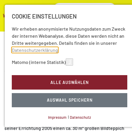
COOKIE EINSTELLUNGEN
Wir erheben anonymisierte Nutzungsdaten zum Zweck
der internen Webanalyse, diese Daten werden nicht an
Dritte weitergegeben. Details finden sie in unserer
Datenschutzerklärung
.
Tapetum Concordiae - Peter
05
Matomo (interne Statistik)
Dez
Heymans Bildteppich für
11
Philipp I von Pommern und
ALLE AUSWÄHLEN
die Tradition der von Mose
AUSWAHL SPEICHERN
getragenen Kanzeln
Impressum
|
Datenschutz
Das Pommersche Landesmuseum in Greifswald zeigt seit
NOTWENDIGE COOKIES
seiner Errichtung 2005 einen ca. 30 m² großen Bildteppich
Technisch notwendig.