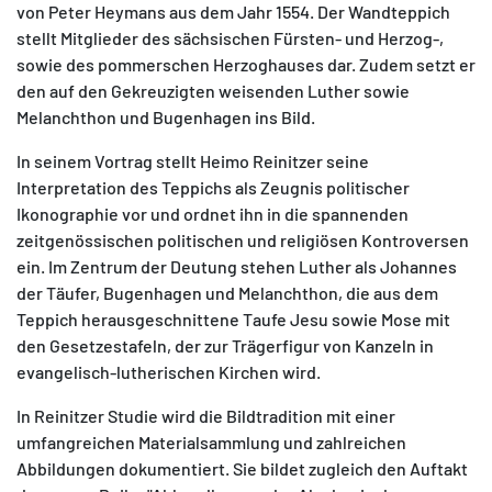
von Peter Heymans aus dem Jahr 1554. Der Wandteppich
stellt Mitglieder des sächsischen Fürsten- und Herzog-,
sowie des pommerschen Herzoghauses dar. Zudem setzt er
den auf den Gekreuzigten weisenden Luther sowie
Melanchthon und Bugenhagen ins Bild.
MATOMO (INTERNE STATISTIK)
In seinem Vortrag stellt Heimo Reinitzer seine
Statistik Cookies erfassen Informationen anonym.
Interpretation des Teppichs als Zeugnis politischer
Diese Informationen helfen uns zu verstehen, wie
Ikonographie vor und ordnet ihn in die spannenden
unsere Besucher unsere Website nutzen.
zeitgenössischen politischen und religiösen Kontroversen
ein. Im Zentrum der Deutung stehen Luther als Johannes
Matomo
der Täufer, Bugenhagen und Melanchthon, die aus dem
Teppich herausgeschnittene Taufe Jesu sowie Mose mit
den Gesetzestafeln, der zur Trägerfigur von Kanzeln in
evangelisch-lutherischen Kirchen wird.
In Reinitzer Studie wird die Bildtradition mit einer
umfangreichen Materialsammlung und zahlreichen
Abbildungen dokumentiert. Sie bildet zugleich den Auftakt