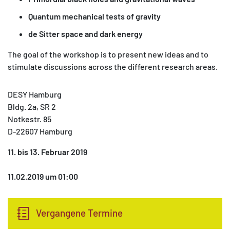
Quantum mechanical tests of gravity
de Sitter space and dark energy
The goal of the workshop is to present new ideas and to
stimulate discussions across the different research areas.
MATOMO (INTERNE STATISTIK)
Statistik Cookies erfassen Informationen anonym.
Diese Informationen helfen uns zu verstehen, wie
DESY Hamburg
unsere Besucher unsere Website nutzen.
Bldg. 2a, SR 2
Notkestr. 85
Matomo
D-22607 Hamburg
11. bis 13. Februar 2019
11.02.2019 um 01:00
Vergangene Termine