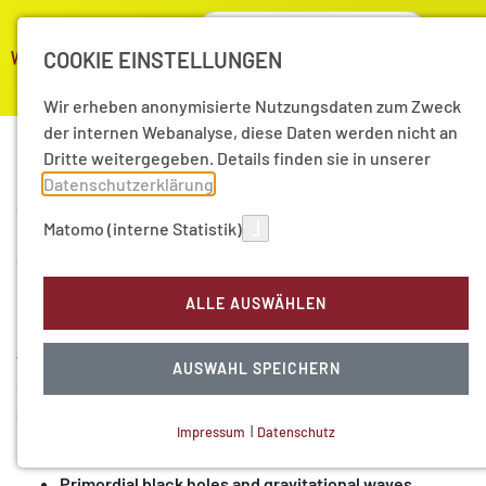
COOKIE EINSTELLUNGEN
Wir erheben anonymisierte Nutzungsdaten zum Zweck
der internen Webanalyse, diese Daten werden nicht an
Dritte weitergegeben. Details finden sie in unserer
Datenschutzerklärung
.
Primordial black holes, de
11
Matomo (interne Statistik)
Feb
Sitter space and quantum
19
tests of gravity
ALLE AUSWÄHLEN
This workshop brings together theorists and
AUSWAHL SPEICHERN
experimentalists who work on recent developments in
cosmology, quantum theory and gravitational physics. The
Impressum
|
Datenschutz
main topics are
NOTWENDIGE COOKIES
Primordial black holes and gravitational waves
Technisch notwendig.