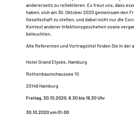
andererseits zu reﬂektieren. Es freut uns, dass e
haben, sich am 30. Oktober 2020 gemeinsam den Fr
Gesellschaft zu stellen, und dabei nicht nur die C
Kontext anderer Infektionsgeschehen sowie vergan
beleuchten.
MATOMO (INTERNE STATISTIK)
Alle Referenten und Vortragstitel finden Sie in der
Statistik Cookies erfassen Informationen anonym.
Diese Informationen helfen uns zu verstehen, wie
Hotel Grand Elysée, Hamburg
unsere Besucher unsere Website nutzen.
Rothenbaumchaussee 10
Matomo
20148 Hamburg
Freitag, 30.10.2020, 8.30 bis 16.30 Uhr
30.10.2020 um 01:00