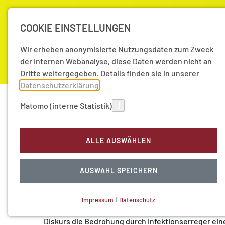
COOKIE EINSTELLUNGEN
Wir erheben anonymisierte Nutzungsdaten zum Zweck
der internen Webanalyse, diese Daten werden nicht an
Dritte weitergegeben. Details finden sie in unserer
Datenschutzerklärung
.
Akademie
Forschung
Aktuell
Matomo (interne Statistik)
Veranstaltungen
ALLE AUSWÄHLEN
Infektionen und Gesel
30
Okt 20
AUSWAHL SPEICHERN
In einer Zeit, in der wir auf vielfältige Weise die A
gesellschaftlichen Bereiche erleben, ist es wicht
Impressum
|
Datenschutz
Gesellschaft aus verschiedenen wissenschaftlichen 
NOTWENDIGE COOKIES
Diskurs die Bedrohung durch Infektionserreger ein
Technisch notwendig.