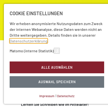
COOKIE EINSTELLUNGEN
Wir erheben anonymisierte Nutzungsdaten zum Zweck
der internen Webanalyse, diese Daten werden nicht an
Dritte weitergegeben. Details finden sie in unserer
Datenschutzerklärung
.
Akademie
Forschung
Aktuell
Matomo (interne Statistik)
Veranstaltungen
ALLE AUSWÄHLEN
Nacht des Wissens
04
Nov 17
AUSWAHL SPEICHERN
Blicken Sie hinter die Kulissen der Forschungsproj
forschen Sie mit!
Impressum
|
Datenschutz
NOTWENDIGE COOKIES
Lernen Sie Schreiben wie im Mittelalter!
Technisch notwendig.