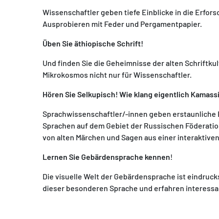
Wissenschaftler geben tiefe Einblicke in die Erfor
Ausprobieren mit Feder und Pergamentpapier.
Üben Sie äthiopische Schrift!
Und finden Sie die Geheimnisse der alten Schriftkul
MATOMO (INTERNE STATISTIK)
Mikrokosmos nicht nur für Wissenschaftler.
Statistik Cookies erfassen Informationen anonym.
Diese Informationen helfen uns zu verstehen, wie
Hören Sie Selkupisch! Wie klang eigentlich Kamass
unsere Besucher unsere Website nutzen.
Sprachwissenschaftler/-innen geben erstaunliche 
Matomo
Sprachen auf dem Gebiet der Russischen Föderation
von alten Märchen und Sagen aus einer interaktive
Lernen Sie Gebärdensprache kennen
!
Die visuelle Welt der Gebärdensprache ist eindruck
dieser besonderen Sprache und erfahren interessa