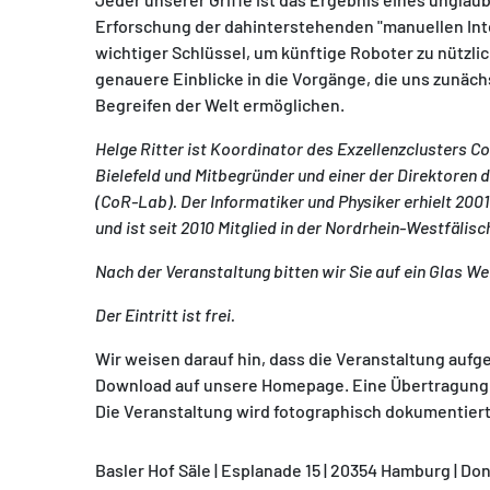
Erforschung der dahinterstehenden "manuellen Intel
wichtiger Schlüssel, um künftige Roboter zu nützlic
genauere Einblicke in die Vorgänge, die uns zunäch
Begreifen der Welt ermöglichen.
MATOMO (INTERNE STATISTIK)
Helge Ritter ist Koordinator des Exzellenzclusters Co
Statistik Cookies erfassen Informationen anonym.
Bielefeld und Mitbegründer und einer der Direktoren 
Diese Informationen helfen uns zu verstehen, wie
(CoR-Lab). Der Informatiker und Physiker erhielt 20
unsere Besucher unsere Website nutzen.
und ist seit 2010 Mitglied in der Nordrhein-Westfäl
Nach der Veranstaltung bitten wir Sie auf ein Glas We
Matomo
Der Eintritt ist frei.
Wir weisen darauf hin, dass die Veranstaltung aufg
Download auf unsere Homepage. Eine Übertragung i
Die Veranstaltung wird fotographisch dokumentiert
Basler Hof Säle | Esplanade 15 | 20354 Hamburg |