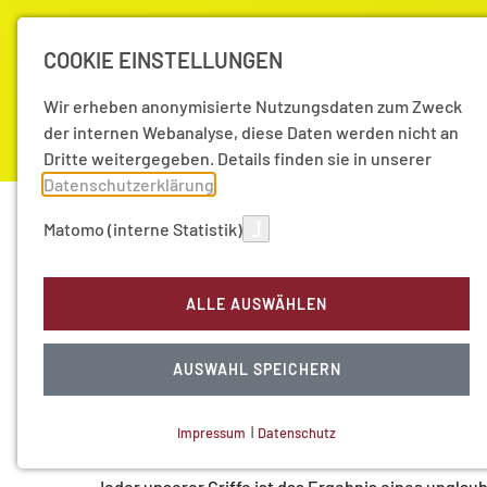
COOKIE EINSTELLUNGEN
Wir erheben anonymisierte Nutzungsdaten zum Zweck
der internen Webanalyse, diese Daten werden nicht an
Dritte weitergegeben. Details finden sie in unserer
Datenschutzerklärung
.
Akademie
Forschung
Aktuell
Matomo (interne Statistik)
Veranstaltungen
ALLE AUSWÄHLEN
Von Bewegung zu Begrei
11
Apr
13
AUSWAHL SPEICHERN
Roboter
Impressum
|
Datenschutz
Zur Audio-Aufzeichnung
NOTWENDIGE COOKIES
Technisch notwendig.
Jeder unserer Griffe ist das Ergebnis eines ungla