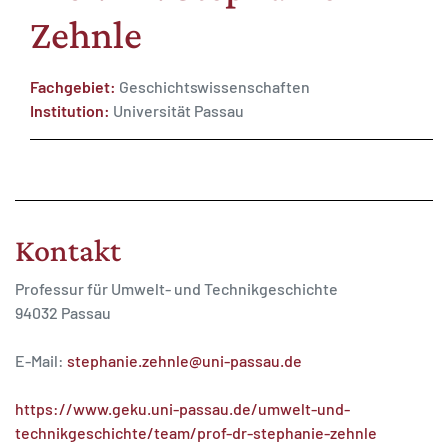
Zehnle
Fachgebiet:
Geschichtswissenschaften
Institution:
Universität Passau
MATOMO (INTERNE STATISTIK)
Statistik Cookies erfassen Informationen anonym.
Diese Informationen helfen uns zu verstehen, wie
unsere Besucher unsere Website nutzen.
Kontakt
Matomo
Professur für Umwelt- und Technikgeschichte
94032 Passau
E-Mail:
stephanie.zehnle@uni-passau.de
https://www.geku.uni-passau.de/umwelt-und-
technikgeschichte/team/prof-dr-stephanie-zehnle