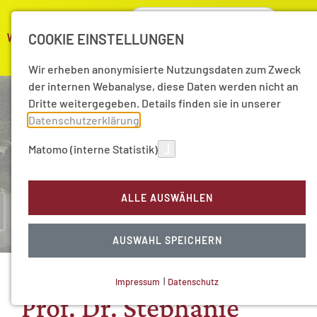
COOKIE EINSTELLUNGEN
Wir erheben anonymisierte Nutzungsdaten zum Zweck
der internen Webanalyse, diese Daten werden nicht an
Dritte weitergegeben. Details finden sie in unserer
Datenschutzerklärung
.
Matomo (interne Statistik)
ALLE AUSWÄHLEN
AUSWAHL SPEICHERN
Impressum
|
Datenschutz
NOTWENDIGE COOKIES
Prof. Dr. Stephanie
Technisch notwendig.