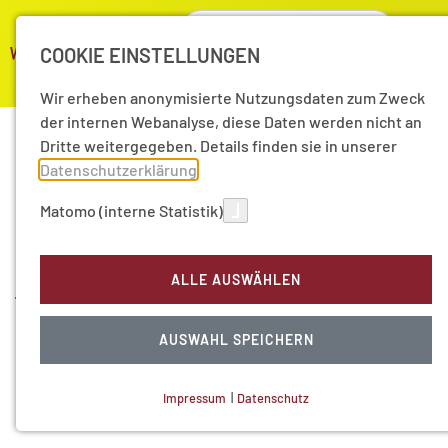
COOKIE EINSTELLUNGEN
Wir erheben anonymisierte Nutzungsdaten zum Zweck
der internen Webanalyse, diese Daten werden nicht an
Dritte weitergegeben. Details finden sie in unserer
06.10.2025
|
Pressemitteilungen
Datenschutzerklärung
.
15/2025 Florian Klein
Matomo (interne Statistik)
erhält den Hamburger
ALLE AUSWÄHLEN
Wissenschaftspreis 2025
AUSWAHL SPEICHERN
zum Thema
„Immunmodulation“
Impressum
|
Datenschutz
NOTWENDIGE COOKIES
Technisch notwendig.