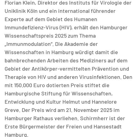
Florian Klein, Direktor des Instituts für Virologie der
Uniklinik Köln und ein international führender
Experte auf dem Gebiet des Humanen
Immundefizienz-Virus (HIV), erhält den Hamburger
Wissenschaftspreis 2025 zum Thema
MATOMO (INTERNE STATISTIK)
„Immunmodulation“. Die Akademie der
Statistik Cookies erfassen Informationen anonym.
Wissenschaften in Hamburg würdigt damit die
Diese Informationen helfen uns zu verstehen, wie
bahnbrechenden Arbeiten des Mediziners auf dem
unsere Besucher unsere Website nutzen.
Gebiet der Antikörper-vermittelten Prävention und
Therapie von HIV und anderen Virusinfektionen. Den
Matomo
mit 150.000 Euro dotierten Preis stiftet die
Hamburgische Stiftung für Wissenschaften,
Entwicklung und Kultur Helmut und Hannelore
Greve. Der Preis wird am 21. November 2025 im
Hamburger Rathaus verliehen. Schirmherr ist der
Erste Bürgermeister der Freien und Hansestadt
Hamburg.