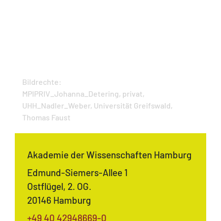
Bildrechte:
MPIPRIV_Johanna_Detering, privat,
UHH_Nadler_Weber, Universität Greifswald,
Thomas Faust
Akademie der Wissenschaften Hamburg
Edmund-Siemers-Allee 1
Ostflügel, 2. OG.
20146 Hamburg
+49 40 42948669-0