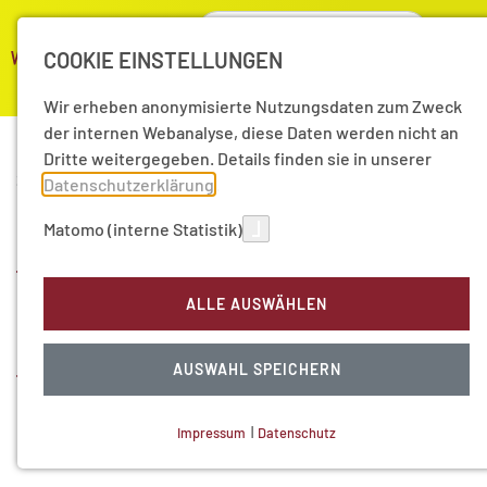
COOKIE EINSTELLUNGEN
Wir erheben anonymisierte Nutzungsdaten zum Zweck
der internen Webanalyse, diese Daten werden nicht an
Dritte weitergegeben. Details finden sie in unserer
30.09.2024
|
Pressemitteilungen
Datenschutzerklärung
.
16/2024 Sieben neue
Matomo (interne Statistik)
Young Academy Fellows
ALLE AUSWÄHLEN
an der Akademie der
AUSWAHL SPEICHERN
Wissenschaften in
Hamburg
Impressum
|
Datenschutz
NOTWENDIGE COOKIES
Technisch notwendig.