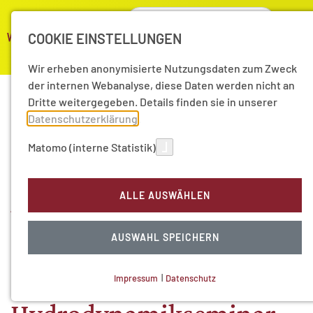
COOKIE EINSTELLUNGEN
Wir erheben anonymisierte Nutzungsdaten zum Zweck
der internen Webanalyse, diese Daten werden nicht an
Dritte weitergegeben. Details finden sie in unserer
Datenschutzerklärung
.
Strömungsmechanik
Matomo (interne Statistik)
zwischen Mathematik
ALLE AUSWÄHLEN
und
Ingenieurwissenschaften
AUSWAHL SPEICHERN
- Felix Kleins
Impressum
|
Datenschutz
NOTWENDIGE COOKIES
Technisch notwendig.