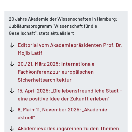
20 Jahre Akademie der Wissenschaften in Hamburg:
Jubiläumsprogramm "Wissenschaft für die
Gesellschaft", stets aktualisiert
MATOMO (INTERNE STATISTIK)
Editorial vom Akademiepräsidenten Prof. Dr.
Statistik Cookies erfassen Informationen anonym.
Mojib Latif
Diese Informationen helfen uns zu verstehen, wie
unsere Besucher unsere Website nutzen.
20./21. März 2025: Internationale
Fachkonferenz zur europäischen
Matomo
Sicherheitsarchitektur
15. April 2025: „Die lebensfreundliche Stadt –
eine positive Idee der Zukunft erleben“
8. Mai + 11. November 2025: „Akademie
aktuell“
Akademie­vorlesungsreihen zu den Themen