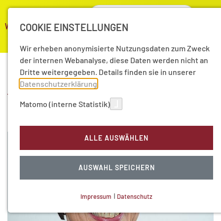
COOKIE EINSTELLUNGEN
Wir erheben anonymisierte Nutzungsdaten zum Zweck
der internen Webanalyse, diese Daten werden nicht an
Dritte weitergegeben. Details finden sie in unserer
Aktuelle Nachrichten aus
Datenschutzerklärung
.
Matomo (interne Statistik)
2023
ALLE AUSWÄHLEN
AUSWAHL SPEICHERN
Impressum
|
Datenschutz
NOTWENDIGE COOKIES
Technisch notwendig.