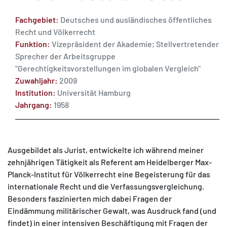
Fachgebiet:
Deutsches und ausländisches öffentliches
Recht und Völkerrecht
Funktion:
Vizepräsident der Akademie; Stellvertretender
Sprecher der Arbeitsgruppe
MATOMO (INTERNE STATISTIK)
"Gerechtigkeitsvorstellungen im globalen Vergleich"
Zuwahljahr:
2009
Statistik Cookies erfassen Informationen anonym.
Institution:
Universität Hamburg
Diese Informationen helfen uns zu verstehen, wie
Jahrgang:
1958
unsere Besucher unsere Website nutzen.
Matomo
Ausgebildet als Jurist, entwickelte ich während meiner
zehnjährigen Tätigkeit als Referent am Heidelberger Max-
Planck-Institut für Völkerrecht eine Begeisterung für das
internationale Recht und die Verfassungsvergleichung.
Besonders faszinierten mich dabei Fragen der
Eindämmung militärischer Gewalt, was Ausdruck fand (und
findet) in einer intensiven Beschäftigung mit Fragen der