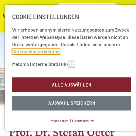
COOKIE EINSTELLUNGEN
Wir erheben anonymisierte Nutzungsdaten zum Zweck
der internen Webanalyse, diese Daten werden nicht an
Dritte weitergegeben. Details finden sie in unserer
Datenschutzerklärung
.
Matomo (interne Statistik)
ALLE AUSWÄHLEN
AUSWAHL SPEICHERN
Impressum
|
Datenschutz
NOTWENDIGE COOKIES
Prof. Dr. Stefan Oeter
Technisch notwendig.