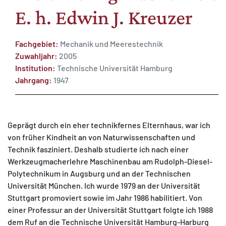
E. h. Edwin J. Kreuzer
Fachgebiet:
Mechanik und Meerestechnik
Zuwahljahr:
2005
MATOMO (INTERNE STATISTIK)
Institution:
Technische Universität Hamburg
Jahrgang:
1947
Statistik Cookies erfassen Informationen anonym.
Diese Informationen helfen uns zu verstehen, wie
unsere Besucher unsere Website nutzen.
Geprägt durch ein eher technikfernes Elternhaus, war ich
Matomo
von früher Kindheit an von Naturwissenschaften und
Technik fasziniert. Deshalb studierte ich nach einer
Werkzeugmacherlehre Maschinenbau am Rudolph-Diesel-
Polytechnikum in Augsburg und an der Technischen
Universität München. Ich wurde 1979 an der Universität
Stuttgart promoviert sowie im Jahr 1986 habilitiert. Von
einer Professur an der Universität Stuttgart folgte ich 1988
dem Ruf an die Technische Universität Hamburg-Harburg