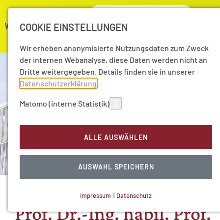
COOKIE EINSTELLUNGEN
Wir erheben anonymisierte Nutzungsdaten zum Zweck
der internen Webanalyse, diese Daten werden nicht an
Dritte weitergegeben. Details finden sie in unserer
Datenschutzerklärung
.
Matomo (interne Statistik)
ALLE AUSWÄHLEN
AUSWAHL SPEICHERN
Impressum
|
Datenschutz
NOTWENDIGE COOKIES
Prof. Dr.-Ing. habil. Prof.
Technisch notwendig.