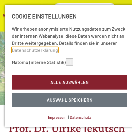
COOKIE EINSTELLUNGEN
Wir erheben anonymisierte Nutzungsdaten zum Zweck
der internen Webanalyse, diese Daten werden nicht an
Dritte weitergegeben. Details finden sie in unserer
Datenschutzerklärung
.
Matomo (interne Statistik)
ALLE AUSWÄHLEN
AUSWAHL SPEICHERN
Impressum
|
Datenschutz
NOTWENDIGE COOKIES
Prof. Dr. Ulrike Jekutsch
Technisch notwendig.