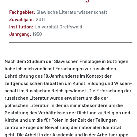
Fachgebiet:
Slawische Literaturwissenschaft
Zuwahljahr:
2011
Institution:
Universität Greifswald
Jahrgang:
1950
MATOMO (INTERNE STATISTIK)
Statistik Cookies erfassen Informationen anonym.
Diese Informationen helfen uns zu verstehen, wie
Nach dem Studium der Slawischen Philologie in Göttingen
unsere Besucher unsere Website nutzen.
habe ich mich zunächst Forschungen zur russischen
Lehrdichtung des 18.Jahrhunderts im Kontext der
Matomo
zeitgenössischen Debatten um Kunst, Bildung und Wissen-
schaft im Russischen Reich gewidmet. Die Erforschung der
russischen Literatur wurde erweitert um die der
polnischen Literatur, in der es mir insbesondere um die
Gestaltung des Verhältnisses der Dichtung zu Religion und
Kirche und um die für Polen in der Zeit der Teilungen
zentrale Frage der Bewahrung der nationalen Identität
geht. Die Arbeit in der Akademie und in der Arbeitsgruppe