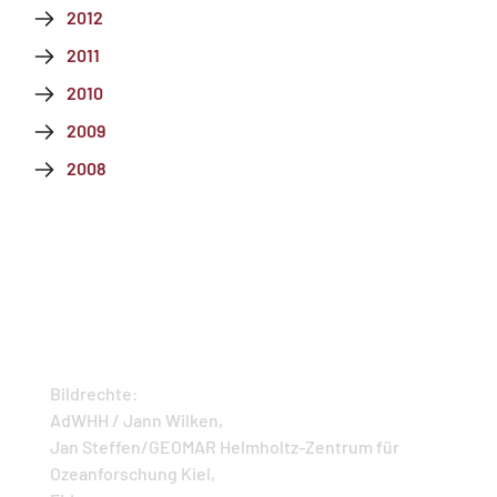
2012
2011
2010
2009
2008
Bildrechte:
AdWHH / Jann Wilken,
Jan Steffen/GEOMAR Helmholtz-Zentrum für
Ozeanforschung Kiel,