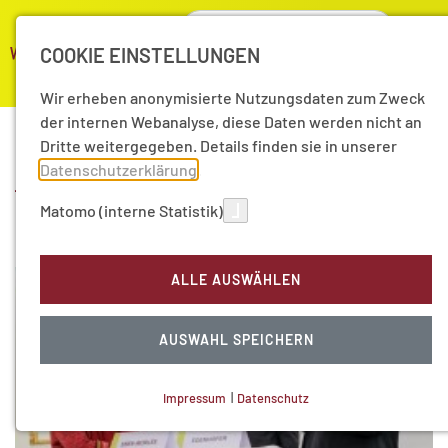
COOKIE EINSTELLUNGEN
Wir erheben anonymisierte Nutzungsdaten zum Zweck
der internen Webanalyse, diese Daten werden nicht an
Dritte weitergegeben. Details finden sie in unserer
Aktuelle Nachrichten aus
Datenschutzerklärung
.
Matomo (interne Statistik)
2019
ALLE AUSWÄHLEN
AUSWAHL SPEICHERN
Impressum
|
Datenschutz
NOTWENDIGE COOKIES
Technisch notwendig.