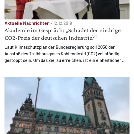
Aktuelle Nachrichten
-
12.12.2019
Akademie im Gespräch: „Schadet der niedrige
CO2-Preis der deutschen Industrie?“
MATOMO (INTERNE STATISTIK)
Laut Klimaschutzplan der Bundesregierung soll 2050 der
Statistik Cookies erfassen Informationen anonym.
Ausstoß des Treibhausgases Kohlendioxid (CO2) vollständig
Diese Informationen helfen uns zu verstehen, wie
gestoppt sein. Um das Ziel zu erreichen, ist ein einheitlicher ...
unsere Besucher unsere Website nutzen.
Matomo