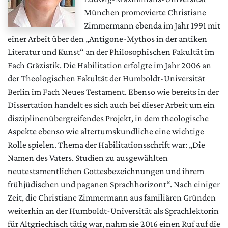
München promovierte Christiane
Zimmermann ebenda im Jahr 1991 mit
einer Arbeit über den „Antigone-Mythos in der antiken
Literatur und Kunst“ an der Philosophischen Fakultät im
Fach Gräzistik. Die Habilitation erfolgte im Jahr 2006 an
der Theologischen Fakultät der Humboldt-Universität
Berlin im Fach Neues Testament. Ebenso wie bereits in der
Dissertation handelt es sich auch bei dieser Arbeit um ein
disziplinenübergreifendes Projekt, in dem theologische
Aspekte ebenso wie altertumskundliche eine wichtige
Rolle spielen. Thema der Habilitationsschrift war: „Die
Namen des Vaters. Studien zu ausgewählten
neutestamentlichen Gottesbezeichnungen und ihrem
frühjüdischen und paganen Sprachhorizont“. Nach einiger
Zeit, die Christiane Zimmermann aus familiären Gründen
weiterhin an der Humboldt-Universität als Sprachlektorin
für Altgriechisch tätig war, nahm sie 2016 einen Ruf auf die