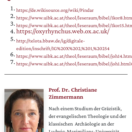
https://de.wikisource.org/wiki/Pindar
https://www.uibk.ac.at/theol/leseraum/bibel/1kor8.ht
https://www.uibk.ac.at/theol/leseraum/bibel/1kor15.ht
https://oxyrhynchus.web.ox.ac.uk/
http://telota.bbaw.de/ig/digitale-
edition/inschrift/IG%20X%202,%201,%20254
https://www.uibk.ac.at/theol/leseraum/bibel/joh14.ht
https://www.uibk.ac.at/theol/leseraum/bibel/joh1.html
Prof. Dr. Christiane
Zimmermann
Nach einem Studium der Gräzistik,
der evangelischen Theologie und der
klassischen Archäologie an der
Ludwig-Maximilians-Universität