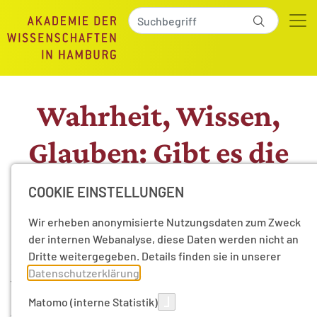
Wahrheit, Wissen,
Glauben: Gibt es die
absolute Wahrheit?
COOKIE EINSTELLUNGEN
Wir erheben anonymisierte Nutzungsdaten zum Zweck
Intensive öffentliche Debatten über
der internen Webanalyse, diese Daten werden nicht an
Dritte weitergegeben. Details finden sie in unserer
objektive Realität und subjektives
Datenschutzerklärung
.
Wahrheitsempfinden verdeutlichen das
Matomo (interne Statistik)
grundlegende Bedürfnis nach Wahrheit.