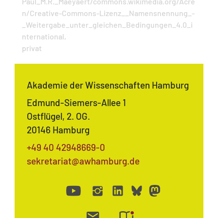
Paul_M.R._Maeyaert/commons.wikimedia.org/Acre
n/Creative-Commons-Lizenz__Namensnennung_-
_Weitergabe_unter_gleichen_Bedingungen_4.0_i
nternational,
privat
Akademie der Wissenschaften Hamburg
Edmund-Siemers-Allee 1
Ostflügel, 2. OG.
20146 Hamburg
+49 40 42948669-0
sekretariat@awhamburg.de