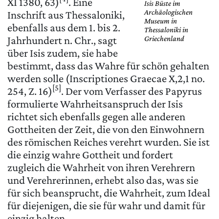
XI 1380, 63)
. Eine
Isis Büste im
Archäologischen
Inschrift aus Thessaloniki,
Museum in
ebenfalls aus dem 1. bis 2.
Thessaloniki in
Jahrhundert n. Chr., sagt
Griechenland
über Isis zudem, sie habe
bestimmt, dass das Wahre für schön gehalten
werden solle (Inscriptiones Graecae X,2,1 no.
[5]
254, Z. 16)
. Der vom Verfasser des Papyrus
formulierte Wahrheitsanspruch der Isis
richtet sich ebenfalls gegen alle anderen
Gottheiten der Zeit, die von den Einwohnern
des römischen Reiches verehrt wurden. Sie ist
die einzig wahre Gottheit und fordert
zugleich die Wahrheit von ihren Verehrern
und Verehrerinnen, erhebt also das, was sie
für sich beansprucht, die Wahrheit, zum Ideal
für diejenigen, die sie für wahr und damit für
einzig halten.