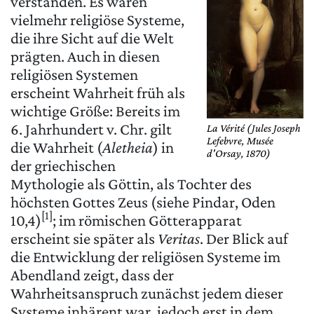
verstanden. Es waren
vielmehr religiöse Systeme,
die ihre Sicht auf die Welt
prägten. Auch in diesen
religiösen Systemen
erscheint Wahrheit früh als
wichtige Größe: Bereits im
6. Jahrhundert v. Chr. gilt
La Vérité (Jules Joseph
Lefebvre, Musée
die Wahrheit (
Aletheia
) in
d'Orsay, 1870)
der griechischen
Mythologie als Göttin, als Tochter des
höchsten Gottes Zeus (siehe Pindar, Oden
[1]
10,4)
; im römischen Götterapparat
erscheint sie später als
Veritas
. Der Blick auf
die Entwicklung der religiösen Systeme im
Abendland zeigt, dass der
Wahrheitsanspruch zunächst jedem dieser
Systeme inhärent war, jedoch erst in dem