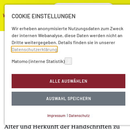
COOKIE EINSTELLUNGEN
Wir erheben anonymisierte Nutzungsdaten zum Zweck
der internen Webanalyse, diese Daten werden nicht an
Dritte weitergegeben. Details finden sie in unserer
Vielfalt bei der
Datenschutzerklärung
.
Analyse von
Matomo (interne Statistik)
Manuskripten
ALLE AUSWÄHLEN
Ob Rinderhaut, Palmblatt oder
AUSWAHL SPEICHERN
Baumrinde: Die Materialität globaler
Manuskriptkulturen ist vielfältig. Um
Impressum
|
Datenschutz
NOTWENDIGE COOKIES
Alter und Herkunft der Handschriften zu
Technisch notwendig.