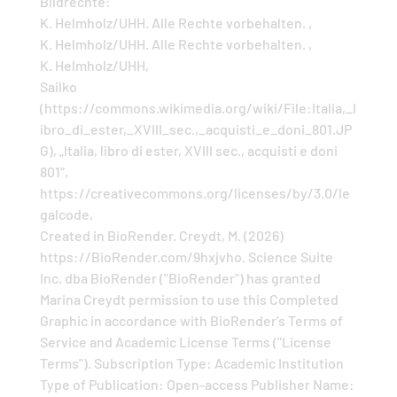
Bildrechte:
K. Helmholz/UHH. Alle Rechte vorbehalten. ,
K. Helmholz/UHH. Alle Rechte vorbehalten. ,
K. Helmholz/UHH,
Sailko
(https://commons.wikimedia.org/wiki/File:Italia,_l
ibro_di_ester,_XVIII_sec.,_acquisti_e_doni_801.JP
G), „Italia, libro di ester, XVIII sec., acquisti e doni
801“,
https://creativecommons.org/licenses/by/3.0/le
galcode,
Created in BioRender. Creydt, M. (2026)
https://BioRender.com/9hxjvho. Science Suite
Inc. dba BioRender ("BioRender") has granted
Marina Creydt permission to use this Completed
Graphic in accordance with BioRender's Terms of
Service and Academic License Terms ("License
Terms"). Subscription Type: Academic Institution
Type of Publication: Open-access Publisher Name: