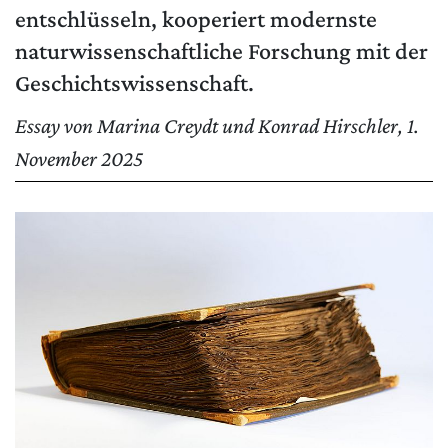
entschlüsseln, kooperiert modernste
naturwissenschaftliche Forschung mit der
Geschichtswissenschaft.
Essay von Marina Creydt und Konrad Hirschler, 1.
MATOMO (INTERNE STATISTIK)
November 2025
Statistik Cookies erfassen Informationen anonym.
Diese Informationen helfen uns zu verstehen, wie
unsere Besucher unsere Website nutzen.
Matomo