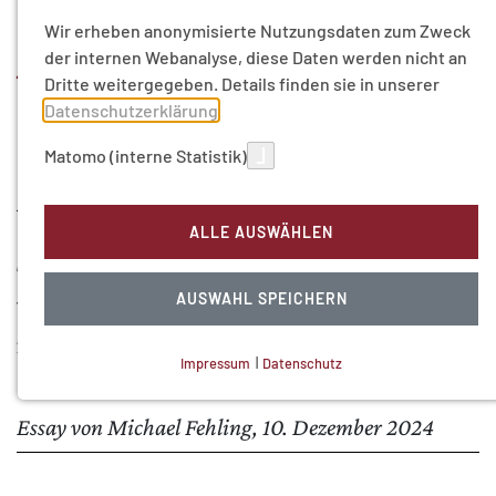
persönlichen
Wir erheben anonymisierte Nutzungsdaten zum Zweck
der internen Webanalyse, diese Daten werden nicht an
Verwirklichungschanc
Dritte weitergegeben. Details finden sie in unserer
Datenschutzerklärung
.
Matomo (interne Statistik)
Grundrechtliche Freiheit umfasst neben
Abwehrrechte gegen den Staat, auch
ALLE AUSWÄHLEN
staatliche Schutzpflichten und soziale
Teilhabe. Entscheidend sind individuelle
AUSWAHL SPEICHERN
Verwirklichungschancen. Wie fördert ein
mehrdimensionaler Freiheitsbegriff den
Impressum
|
Datenschutz
Interessenausgleich?
NOTWENDIGE COOKIES
Technisch notwendig.
Essay von Michael Fehling, 10. Dezember 2024